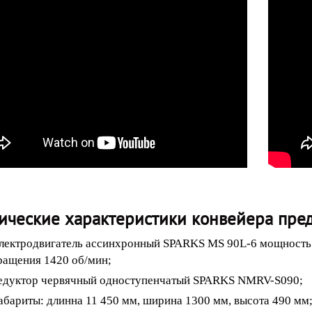
ические характеристики конвейера пред
лектродвигатель ассинхронный SPARKS MS 90L-6 мощность д
ращения 1420 об/мин;
едуктор червячный одноступенчатый SPARKS NMRV-S090;
абариты: длинна 11 450 мм, ширина 1300 мм, высота 490 мм