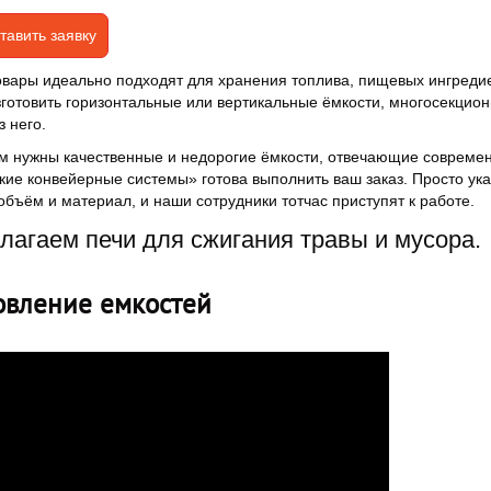
тавить заявку
вары идеально подходят для хранения топлива, пищевых ингредие
зготовить горизонтальные или вертикальные ёмкости, многосекци
з него.
м нужны качественные и недорогие ёмкости, отвечающие совреме
кие конвейерные системы» готова выполнить ваш заказ. Просто ук
 объём и материал, и наши сотрудники тотчас приступят к работе.
лагаем печи для сжигания травы и мусора.
овление емкостей