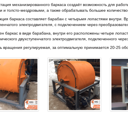
тация механизированного баркаса создаёт возможность для работ
 и толсто-мездровыми, а также обрабатывать большее количество
кция баркаса составляет барабан с четырьмя лопастями внутри. 
пенчатого электродвигателя, с подключением через преобразовател
н баркас в виде барабана, внутри его расположены четыре лопа
ического двухступенчатого электродвигателя, подключенного чере
ь вращения регулируемая, за оптимальную принимается 20-25 обо