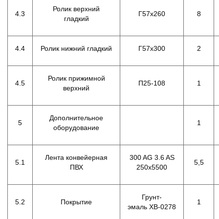
Ролик верхний
4.3
Г57х260
8
гладкий
4.4
Ролик нижний гладкий
Г57х300
2
Ролик прижимной
4.5
П25-108
1
верхний
Дополнительное
5
1
оборудование
Лента конвейерная
300 AG 3.6 AS
5.1
5,5
ПВХ
250х5500
Грунт-
5.2
Покрытие
1
эмаль ХВ-0278