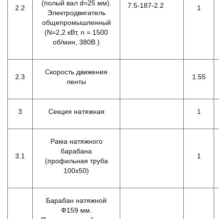
(полый вал d=25 мм).
7.5-187-2.2
2.2
1
Электродвигатель
общепромышленный
(N=2,2 кВт, n = 1500
об/мин, 380В.)
Скорость движения
2.3
1.55
ленты
3
Секция натяжная
1
Рама натяжного
барабана
3.1
1
(профильная труба
100х50)
Барабан натяжной
Ф159 мм.