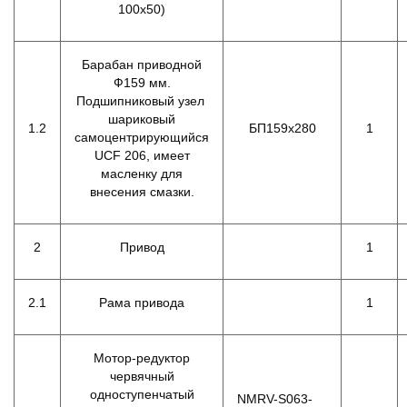
100х50)
Барабан приводной
Ф159 мм.
Подшипниковый узел
шариковый
1.2
БП159х280
1
самоцентрирующийся
UCF 206, имеет
масленку для
внесения смазки.
2
Привод
1
2.1
Рама привода
1
Мотор-редуктор
червячный
одноступенчатый
NMRV-S063-