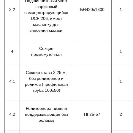
Подшипниковый узел
шариковый
3.2
БН420х1300
1
самоцентрирующийся
UCF 206, имеет
масленку для
внесения смазки.
Секция
4
1
промежуточная
Секция става 2,25 м,
без роликоопор и
4.1
1
роликов (профильная
труба 100х50)
Роликоопора нижняя
4.2
поддерживающая без
НГ25-57
2
роликов