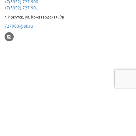
+7(3952) 727-900
+7(3952) 727-901
г. Иркутск, ул. Кожзаводская, 9в
727900@bk.ru
© 2026 ИКС
Режим работы: Пн-Пт с 9 до 17 (без обеда). Выходные Сб-Вс
Сайт создан в
Prime Group